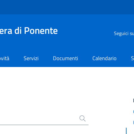
iera di Ponente
Seguici s
vità
Servizi
Documenti
Calendario
S