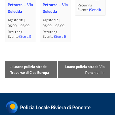
Petrarca – Via
Petrarca – Via
Recurring
Evento
(See all)
Deledda
Deledda
Agosto 10 |
Agosto 17 |
06:00
–
08:00
06:00
–
08:00
Recurring
Recurring
Evento
(See all)
Evento
(See all)
Evento
«
Loano pulizia strade
Loano pulizia strade Via
Navigazione
Traverse di C.so Europa
Ponchielli
»
Polizia Locale Riviera di Ponente