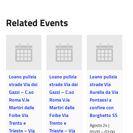
Related Events
Loano pulizia
Loano pulizia
Loano pulizia
strade Via dei
strade Via dei
strade Via
Gazzi – C.so
Gazzi – C.so
Aurelia da Via
Roma V.le
Roma V.le
Pontassi a
Martiri delle
Martiri delle
confine con
Foibe Via
Foibe Via
Borghetto SS
Trento e
Trento e
Agosto 24 |
Trieste – Via
Trieste – Via
05:00
–
07:00