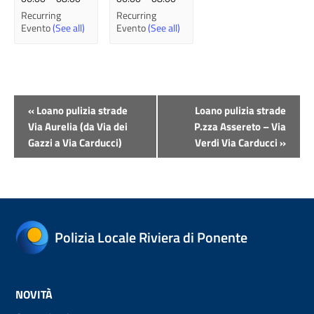
Recurring
Recurring
Evento
(See all)
Evento
(See all)
Evento
«
Loano pulizia strade
Loano pulizia strade
Navigazione
Via Aurelia (da Via dei
P.zza Assereto – Via
Gazzi a Via Carducci)
Verdi Via Carducci
»
Polizia Locale Riviera di Ponente
NOVITÀ