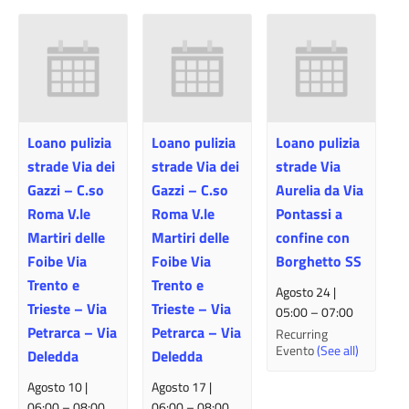
Loano pulizia
Loano pulizia
Loano pulizia
strade Via dei
strade Via dei
strade Via
Gazzi – C.so
Gazzi – C.so
Aurelia da Via
Roma V.le
Roma V.le
Pontassi a
Martiri delle
Martiri delle
confine con
Foibe Via
Foibe Via
Borghetto SS
Trento e
Trento e
Agosto 24 |
Trieste – Via
Trieste – Via
05:00
–
07:00
Petrarca – Via
Petrarca – Via
Recurring
Evento
(See all)
Deledda
Deledda
Agosto 10 |
Agosto 17 |
06:00
–
08:00
06:00
–
08:00