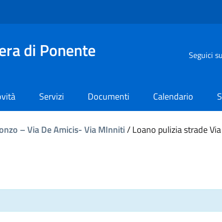
iera di Ponente
Seguici s
vità
Servizi
Documenti
Calendario
S
sonzo – Via De Amicis- Via MInniti
/
Loano pulizia strade Via