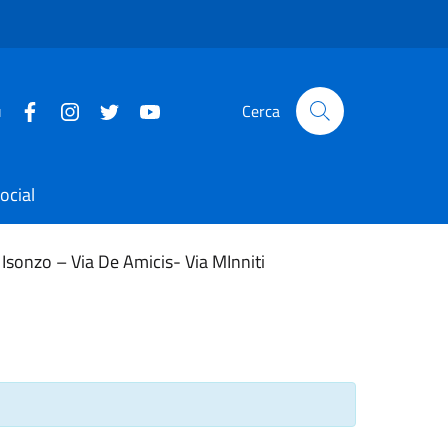
u
Cerca
ocial
 Isonzo – Via De Amicis- Via MInniti