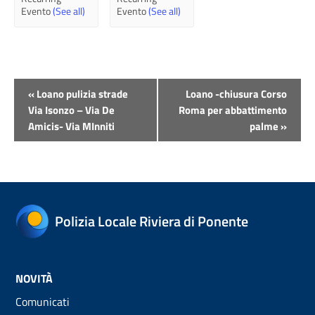
Evento
(See all)
Evento
(See all)
Evento
«
Loano pulizia strade
Loano -chiusura Corso
Navigazione
Via Isonzo – Via De
Roma per abbattimento
Amicis- Via MInniti
palme
»
Polizia Locale Riviera di Ponente
NOVITÀ
Comunicati