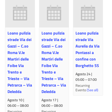
Loano pulizia
Loano pulizia
Loano pulizia
strade Via dei
strade Via dei
strade Via
Gazzi – C.so
Gazzi – C.so
Aurelia da Via
Roma V.le
Roma V.le
Pontassi a
Martiri delle
Martiri delle
confine con
Foibe Via
Foibe Via
Borghetto SS
Trento e
Trento e
Agosto 24 |
Trieste – Via
Trieste – Via
05:00
–
07:00
Petrarca – Via
Petrarca – Via
Recurring
Evento
(See all)
Deledda
Deledda
Agosto 10 |
Agosto 17 |
06:00
–
08:00
06:00
–
08:00
Recurring
Recurring