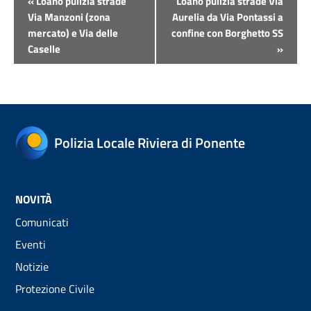
«
Loano pulizia strade
Loano pulizia strade Via
Navigazione
Via Manzoni (zona
Aurelia da Via Pontassi a
mercato) e Via delle
confine con Borghetto SS
Caselle
»
Polizia Locale Riviera di Ponente
NOVITÀ
Comunicati
Eventi
Notizie
Protezione Civile