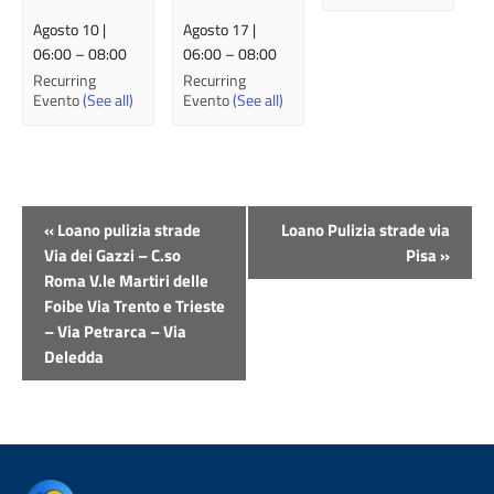
Agosto 10 |
Agosto 17 |
06:00
–
08:00
06:00
–
08:00
Recurring
Recurring
Evento
(See all)
Evento
(See all)
Evento
«
Loano pulizia strade
Loano Pulizia strade via
Navigazione
Via dei Gazzi – C.so
Pisa
»
Roma V.le Martiri delle
Foibe Via Trento e Trieste
– Via Petrarca – Via
Deledda