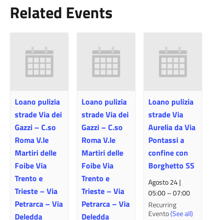
Related Events
Loano pulizia
Loano pulizia
Loano pulizia
strade Via dei
strade Via dei
strade Via
Gazzi – C.so
Gazzi – C.so
Aurelia da Via
Roma V.le
Roma V.le
Pontassi a
Martiri delle
Martiri delle
confine con
Foibe Via
Foibe Via
Borghetto SS
Trento e
Trento e
Agosto 24 |
Trieste – Via
Trieste – Via
05:00
–
07:00
Petrarca – Via
Petrarca – Via
Recurring
Evento
(See all)
Deledda
Deledda