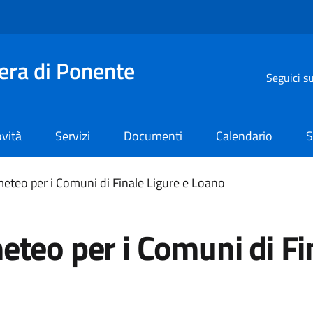
iera di Ponente
Seguici s
vità
Servizi
Documenti
Calendario
S
meteo per i Comuni di Finale Ligure e Loano
eteo per i Comuni di Fi