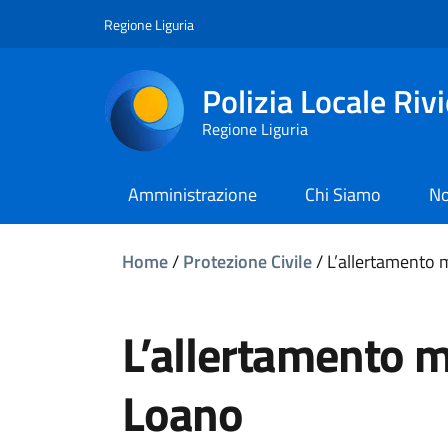
Regione Liguria
Polizia Locale Riv
Regione Liguria
Amministrazione
Chi Siamo
No
Home
/
Protezione Civile
/
L’allertamento 
L’allertamento m
Loano