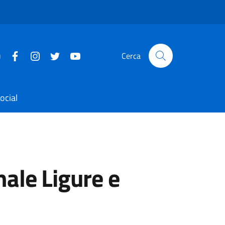
u
Cerca
ocial
nale Ligure e