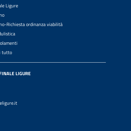
ale Ligure
no
no-Richiesta ordinanza viabilità
ulistica
olamenti
i tutto
FINALE LIGURE
ligure.it