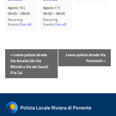
Agosto 10 |
Agosto 17 |
06:00
–
08:00
06:00
–
08:00
Recurring
Recurring
Evento
(See all)
Evento
(See all)
Evento
«
Loano pulizia strade
Loano pulizia strade Via
Navigazione
Via Aurelia (da Via
Ponchielli
»
Minniti a Via dei Gazzi)
P.le Cai
Polizia Locale Riviera di Ponente