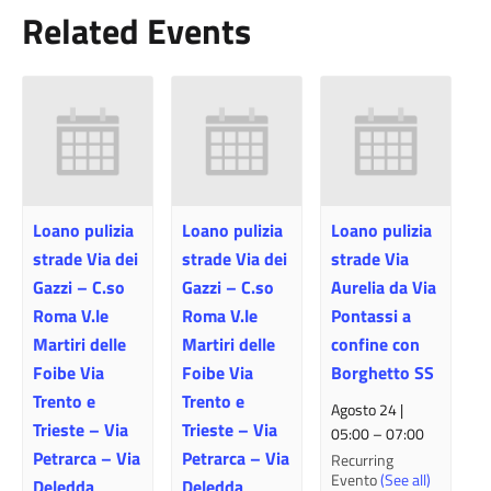
Related Events
Loano pulizia
Loano pulizia
Loano pulizia
strade Via dei
strade Via dei
strade Via
Gazzi – C.so
Gazzi – C.so
Aurelia da Via
Roma V.le
Roma V.le
Pontassi a
Martiri delle
Martiri delle
confine con
Foibe Via
Foibe Via
Borghetto SS
Trento e
Trento e
Agosto 24 |
Trieste – Via
Trieste – Via
05:00
–
07:00
Petrarca – Via
Petrarca – Via
Recurring
Evento
(See all)
Deledda
Deledda