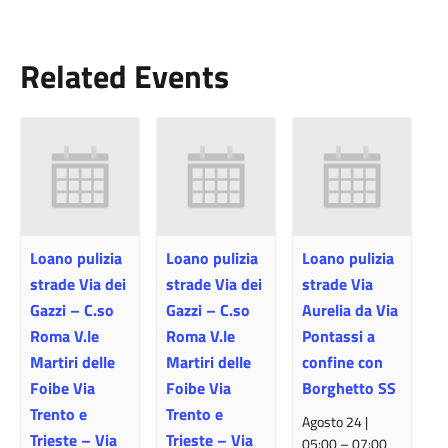
Related Events
Loano pulizia
Loano pulizia
Loano pulizia
strade Via dei
strade Via dei
strade Via
Gazzi – C.so
Gazzi – C.so
Aurelia da Via
Roma V.le
Roma V.le
Pontassi a
Martiri delle
Martiri delle
confine con
Foibe Via
Foibe Via
Borghetto SS
Trento e
Trento e
Agosto 24 |
Trieste – Via
Trieste – Via
05:00
–
07:00