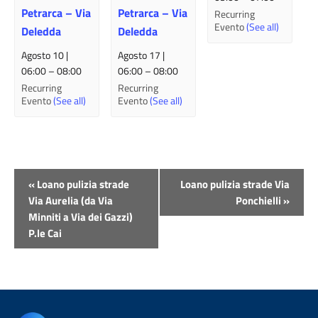
Petrarca – Via
Petrarca – Via
Recurring
Evento
(See all)
Deledda
Deledda
Agosto 10 |
Agosto 17 |
06:00
–
08:00
06:00
–
08:00
Recurring
Recurring
Evento
(See all)
Evento
(See all)
Evento
«
Loano pulizia strade
Loano pulizia strade Via
Navigazione
Via Aurelia (da Via
Ponchielli
»
Minniti a Via dei Gazzi)
P.le Cai