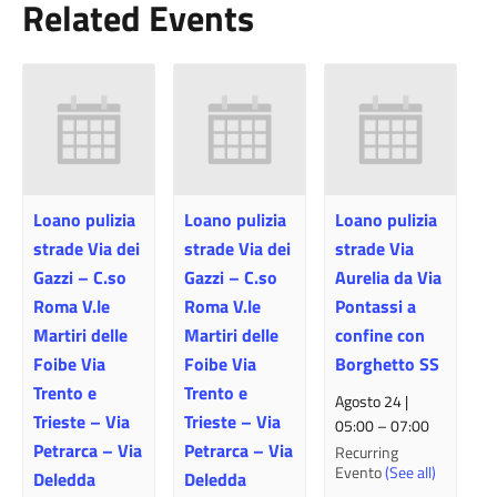
Related Events
Loano pulizia
Loano pulizia
Loano pulizia
strade Via dei
strade Via dei
strade Via
Gazzi – C.so
Gazzi – C.so
Aurelia da Via
Roma V.le
Roma V.le
Pontassi a
Martiri delle
Martiri delle
confine con
Foibe Via
Foibe Via
Borghetto SS
Trento e
Trento e
Agosto 24 |
Trieste – Via
Trieste – Via
05:00
–
07:00
Petrarca – Via
Petrarca – Via
Recurring
Evento
(See all)
Deledda
Deledda