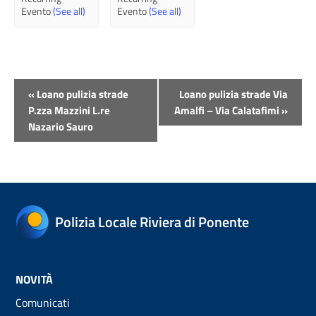
Evento
(See all)
Evento
(See all)
Evento
«
Loano pulizia strade
Loano pulizia strade Via
Navigazione
P.zza Mazzini L.re
Amalfi – Via Calatafimi
»
Nazario Sauro
Polizia Locale Riviera di Ponente
NOVITÀ
Comunicati