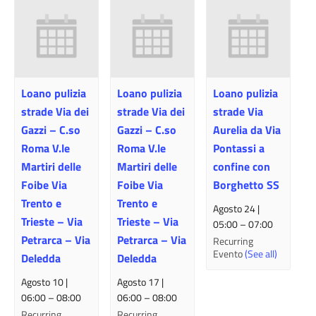
Loano pulizia
Loano pulizia
Loano pulizia
strade Via dei
strade Via dei
strade Via
Gazzi – C.so
Gazzi – C.so
Aurelia da Via
Roma V.le
Roma V.le
Pontassi a
Martiri delle
Martiri delle
confine con
Foibe Via
Foibe Via
Borghetto SS
Trento e
Trento e
Agosto 24 |
Trieste – Via
Trieste – Via
05:00
–
07:00
Petrarca – Via
Petrarca – Via
Recurring
Evento
(See all)
Deledda
Deledda
Agosto 10 |
Agosto 17 |
06:00
–
08:00
06:00
–
08:00
Recurring
Recurring