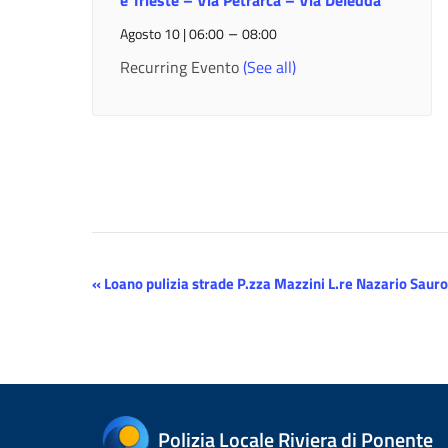
e Trieste – Via Petrarca – Via Deledda
–
Agosto 10 | 06:00
08:00
Recurring Evento
(See all)
Evento
«
Loano pulizia strade P.zza Mazzini L.re Nazario Sauro
Navigazione
Polizia Locale Riviera di Ponente