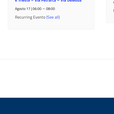
e Trieste – Via Petrarca – Via Deledda
–
Agosto 17 | 06:00
08:00
Recurring Evento
(See all)