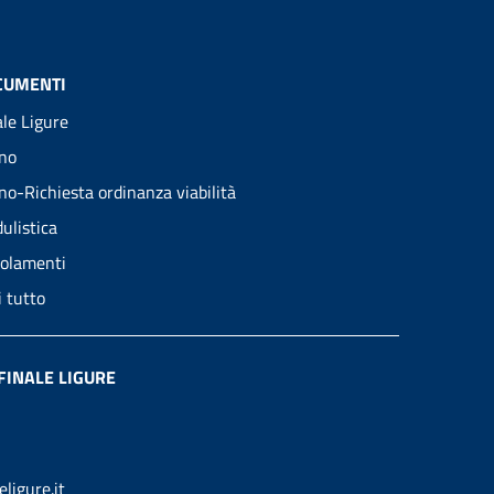
CUMENTI
ale Ligure
no
no-Richiesta ordinanza viabilità
ulistica
olamenti
i tutto
FINALE LIGURE
ligure.it