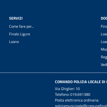
SERVIZI
DO
Come fare per...
Fin
Finale Ligure
Loa
Loano
Loa
Mod
Reg
Ved
COMANDO POLIZIA LOCALE DI 
Via Ghiglieri 10
Telefono:
019.691380
Posta elettronica ordinaria:
poliziamunicipale@comunefinale