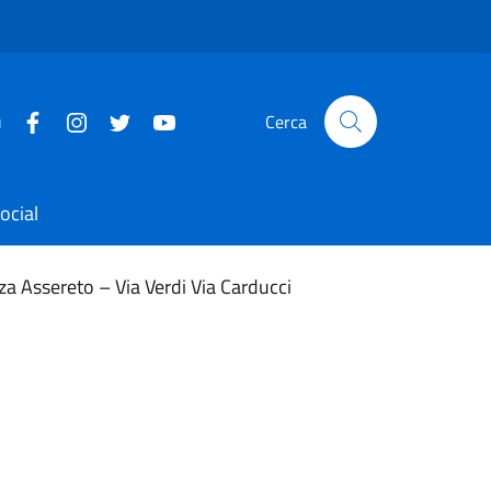
u
Cerca
ocial
za Assereto – Via Verdi Via Carducci