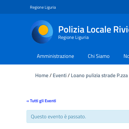
Regione Liguria
Polizia Locale Riv
Regione Liguria
Amministrazione
Chi Siamo
No
Home
/
Eventi
/
Loano pulizia strade P.zza
« Tutti gli Eventi
Questo evento è passato.