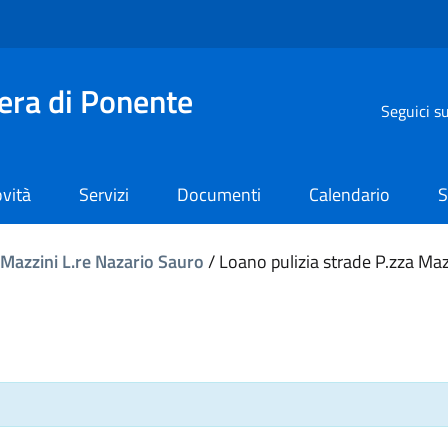
iera di Ponente
Seguici s
vità
Servizi
Documenti
Calendario
S
 Mazzini L.re Nazario Sauro
/
Loano pulizia strade P.zza Maz