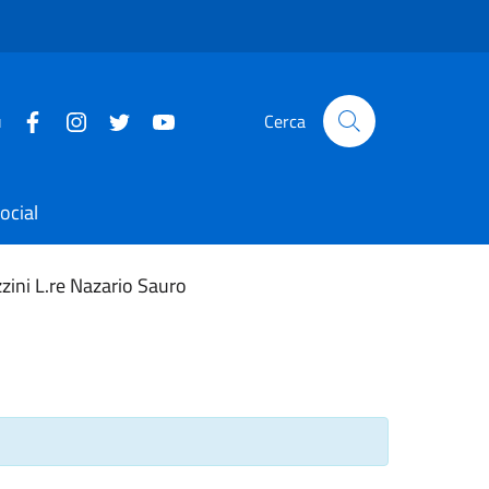
u
Cerca
ocial
zini L.re Nazario Sauro