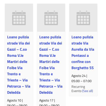
Loano pulizia
Loano pulizia
Loano pulizia
strade Via dei
strade Via dei
strade Via
Gazzi – C.so
Gazzi – C.so
Aurelia da Via
Roma V.le
Roma V.le
Pontassi a
Martiri delle
Martiri delle
confine con
Foibe Via
Foibe Via
Borghetto SS
Trento e
Trento e
Agosto 24 |
Trieste – Via
Trieste – Via
05:00
–
07:00
Petrarca – Via
Petrarca – Via
Recurring
Evento
(See all)
Deledda
Deledda
Agosto 10 |
Agosto 17 |
06:00
–
08:00
06:00
–
08:00