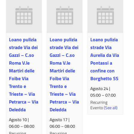
Loano pulizia
Loano pulizia
Loano pulizia
strade Via dei
strade Via dei
strade Via
Gazzi – C.so
Gazzi – C.so
Aurelia da Via
Roma V.le
Roma V.le
Pontassi a
Martiri delle
Martiri delle
confine con
Foibe Via
Foibe Via
Borghetto SS
Trento e
Trento e
Agosto 24 |
Trieste – Via
Trieste – Via
05:00
–
07:00
Petrarca – Via
Petrarca – Via
Recurring
Evento
(See all)
Deledda
Deledda
Agosto 10 |
Agosto 17 |
06:00
–
08:00
06:00
–
08:00
Recurring
Recurring