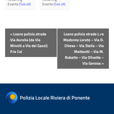
Evento
(See all)
Evento
(See all)
Evento
«
Loano pulizia strade
Loano pulizia strade L.re
Navigazione
Via Aurelia (da Via
Madonna Loreto – Via D.
Minniti a Via dei Gazzi)
Chiesa – Via Stella – Via
P.le Cai
Matteotti – Via M.
Rubatto – Via Olivette –
Via Genova
»
Polizia Locale Riviera di Ponente