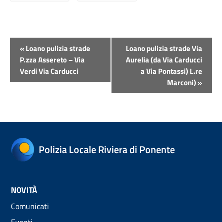
Evento
«
Loano pulizia strade
Loano pulizia strade Via
Navigazione
P.zza Assereto – Via
Aurelia (da Via Carducci
Verdi Via Carducci
a Via Pontassi) L.re
Marconi)
»
Polizia Locale Riviera di Ponente
NOVITÀ
Comunicati