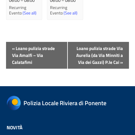
06:00
–
08:00
06:00
–
08:00
Recurring
Recurring
Evento
(See all)
Evento
(See all)
Evento
«
Loano pulizia strade
Loano pulizia strade Via
Navigazione
Via Amalfi – Via
Aurelia (da Via Minniti a
Calatafimi
Via dei Gazzi) P.le Cai
»
Polizia Locale Riviera di Ponente
NOVITÀ