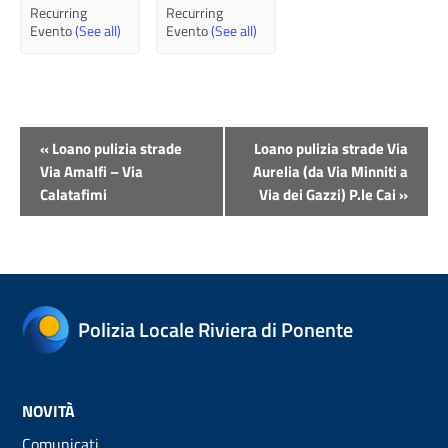
Recurring
Recurring
Evento
(See all)
Evento
(See all)
Evento
«
Loano pulizia strade
Loano pulizia strade Via
Navigazione
Via Amalfi – Via
Aurelia (da Via Minniti a
Calatafimi
Via dei Gazzi) P.le Cai
»
Polizia Locale Riviera di Ponente
NOVITÀ
Comunicati