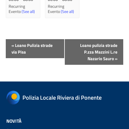
Recurring
Recurring
Evento
(See all)
Evento
(See all)
Evento
«
Loano Pulizia strade
Loano pulizia strade
Navigazione
via Pisa
P.zza Mazzini L.re
Nazario Sauro
»
Polizia Locale Riviera di Ponente
NOVITÀ