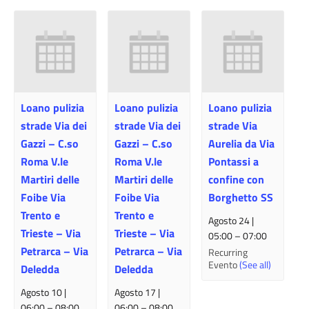
Loano pulizia
Loano pulizia
Loano pulizia
strade Via dei
strade Via dei
strade Via
Gazzi – C.so
Gazzi – C.so
Aurelia da Via
Roma V.le
Roma V.le
Pontassi a
Martiri delle
Martiri delle
confine con
Foibe Via
Foibe Via
Borghetto SS
Trento e
Trento e
Agosto 24 |
Trieste – Via
Trieste – Via
05:00
–
07:00
Petrarca – Via
Petrarca – Via
Recurring
Evento
(See all)
Deledda
Deledda
Agosto 10 |
Agosto 17 |
06:00
–
08:00
06:00
–
08:00