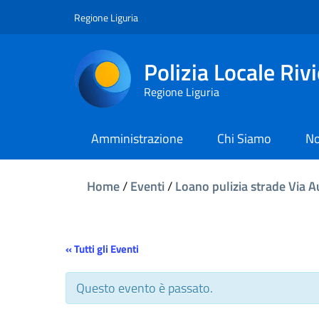
Regione Liguria
Polizia Locale Riv
Regione Liguria
Amministrazione
Chi Siamo
No
Home
/
Eventi
/
Loano pulizia strade Via Au
« Tutti gli Eventi
Questo evento è passato.