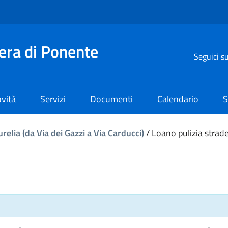
iera di Ponente
Seguici s
vità
Servizi
Documenti
Calendario
S
relia (da Via dei Gazzi a Via Carducci)
/
Loano pulizia strade