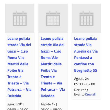
Loano pulizia
Loano pulizia
Loano pulizia
strade Via dei
strade Via dei
strade Via
Gazzi – C.so
Gazzi – C.so
Aurelia da Via
Roma V.le
Roma V.le
Pontassi a
Martiri delle
Martiri delle
confine con
Foibe Via
Foibe Via
Borghetto SS
Trento e
Trento e
Agosto 24 |
Trieste – Via
Trieste – Via
05:00
–
07:00
Petrarca – Via
Petrarca – Via
Recurring
Evento
(See all)
Deledda
Deledda
Agosto 10 |
Agosto 17 |
06:00
–
08:00
06:00
–
08:00