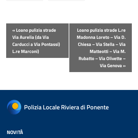
Evento
«
Loano pulizia strade
Loano pulizia strade L.re
Navigazione
Via Aurelia (da Via
Madonna Loreto – Via D.
Carducci a Via Pontassi)
Chiesa – Via Stella – Via
L.re Marconi)
Matteotti – Via M.
Rubatto – Via Olivette –
Via Genova
»
Polizia Locale Riviera di Ponente
NOVITÀ