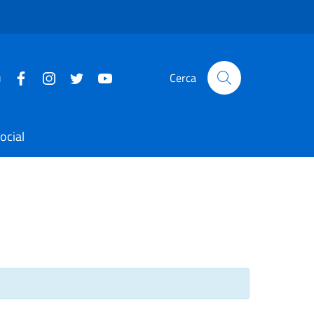
u
Cerca
ocial