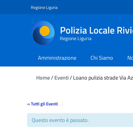
Regione Liguria
Polizia Locale Riv
Regione Liguria
Amministrazione
Chi Siamo
No
Home
/
Eventi
/
Loano pulizia strade Via Azz
« Tutti gli Eventi
Questo evento è passato.