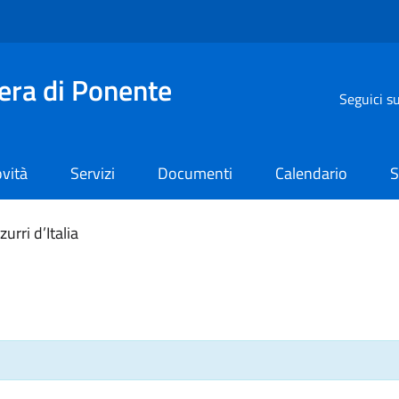
iera di Ponente
Seguici s
vità
Servizi
Documenti
Calendario
S
urri d’Italia