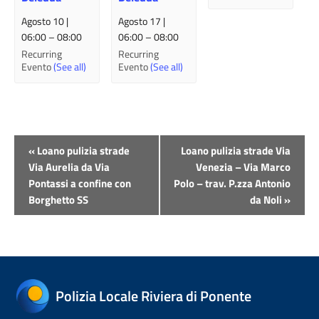
Agosto 10 |
Agosto 17 |
06:00
–
08:00
06:00
–
08:00
Recurring
Recurring
Evento
(See all)
Evento
(See all)
Evento
«
Loano pulizia strade
Loano pulizia strade Via
Navigazione
Via Aurelia da Via
Venezia – Via Marco
Pontassi a confine con
Polo – trav. P.zza Antonio
Borghetto SS
da Noli
»
Polizia Locale Riviera di Ponente