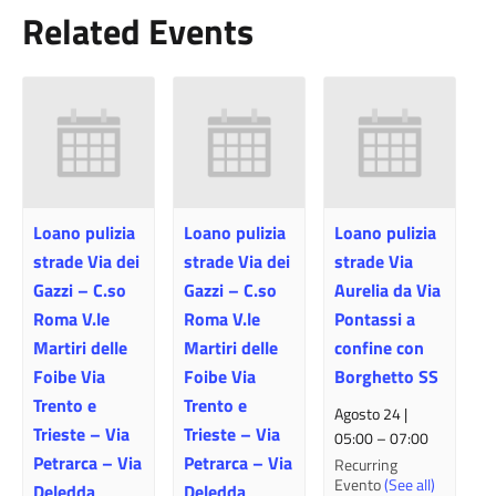
Related Events
Loano pulizia
Loano pulizia
Loano pulizia
strade Via dei
strade Via dei
strade Via
Gazzi – C.so
Gazzi – C.so
Aurelia da Via
Roma V.le
Roma V.le
Pontassi a
Martiri delle
Martiri delle
confine con
Foibe Via
Foibe Via
Borghetto SS
Trento e
Trento e
Agosto 24 |
Trieste – Via
Trieste – Via
05:00
–
07:00
Petrarca – Via
Petrarca – Via
Recurring
Evento
(See all)
Deledda
Deledda