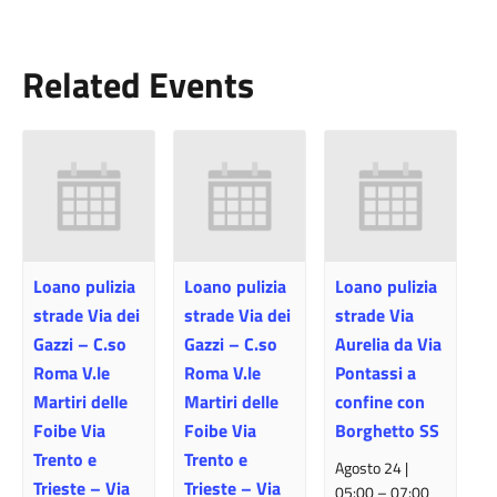
Related Events
Loano pulizia
Loano pulizia
Loano pulizia
strade Via dei
strade Via dei
strade Via
Gazzi – C.so
Gazzi – C.so
Aurelia da Via
Roma V.le
Roma V.le
Pontassi a
Martiri delle
Martiri delle
confine con
Foibe Via
Foibe Via
Borghetto SS
Trento e
Trento e
Agosto 24 |
Trieste – Via
Trieste – Via
05:00
–
07:00