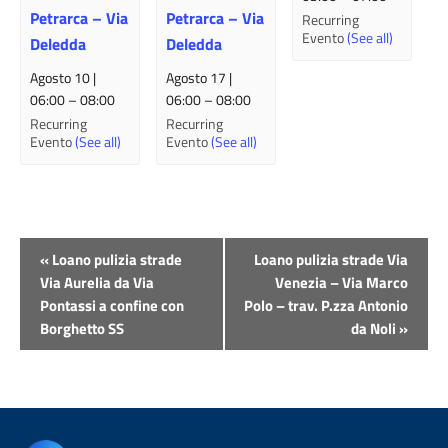
Petrarca – Via
Petrarca – Via
Recurring
Evento
(See all)
Deledda
Deledda
Agosto 10 |
Agosto 17 |
06:00
–
08:00
06:00
–
08:00
Recurring
Recurring
Evento
(See all)
Evento
(See all)
Evento
«
Loano pulizia strade
Loano pulizia strade Via
Navigazione
Via Aurelia da Via
Venezia – Via Marco
Pontassi a confine con
Polo – trav. P.zza Antonio
Borghetto SS
da Noli
»