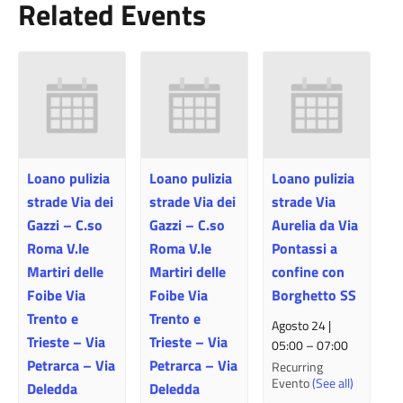
Related Events
Loano pulizia
Loano pulizia
Loano pulizia
strade Via dei
strade Via dei
strade Via
Gazzi – C.so
Gazzi – C.so
Aurelia da Via
Roma V.le
Roma V.le
Pontassi a
Martiri delle
Martiri delle
confine con
Foibe Via
Foibe Via
Borghetto SS
Trento e
Trento e
Agosto 24 |
Trieste – Via
Trieste – Via
05:00
–
07:00
Petrarca – Via
Petrarca – Via
Recurring
Evento
(See all)
Deledda
Deledda