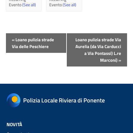
Evento
(See all)
Evento
(See all)
Evento
«
Loano pulizia strade
Loano pulizia strade Via
Navigazione
Via delle Peschiere
Aurelia (da Via Carducci
a Via Pontassi) L.re
Marconi)
»
Polizia Locale Riviera di Ponente
NOVITÀ