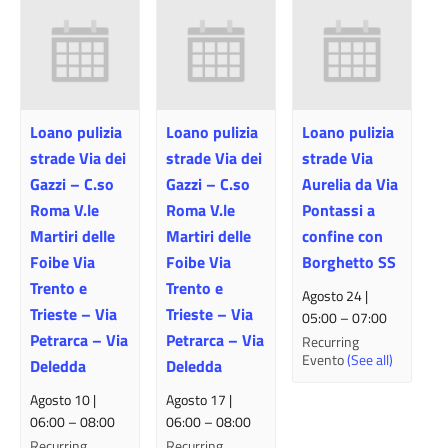
Loano pulizia
Loano pulizia
Loano pulizia
strade Via dei
strade Via dei
strade Via
Gazzi – C.so
Gazzi – C.so
Aurelia da Via
Roma V.le
Roma V.le
Pontassi a
Martiri delle
Martiri delle
confine con
Foibe Via
Foibe Via
Borghetto SS
Trento e
Trento e
Agosto 24 |
Trieste – Via
Trieste – Via
05:00
–
07:00
Petrarca – Via
Petrarca – Via
Recurring
Evento
(See all)
Deledda
Deledda
Agosto 10 |
Agosto 17 |
06:00
–
08:00
06:00
–
08:00
Recurring
Recurring