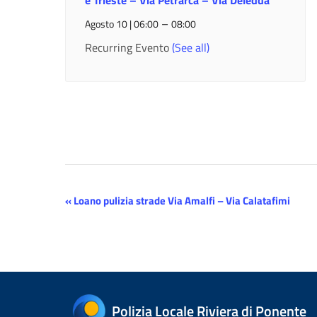
e Trieste – Via Petrarca – Via Deledda
–
Agosto 10 | 06:00
08:00
Recurring Evento
(See all)
Evento
«
Loano pulizia strade Via Amalfi – Via Calatafimi
Navigazione
Polizia Locale Riviera di Ponente