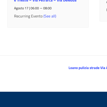
e Trieste – Via Petrarca – Via Deledda
–
Agosto 17 | 06:00
08:00
Recurring Evento
(See all)
Loano pulizia strade Via 