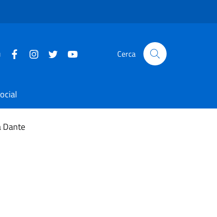
u
Cerca
ocial
a Dante