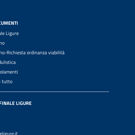
CUMENTI
ale Ligure
no
no-Richiesta ordinanza viabilità
ulistica
olamenti
i tutto
FINALE LIGURE
ligure.it