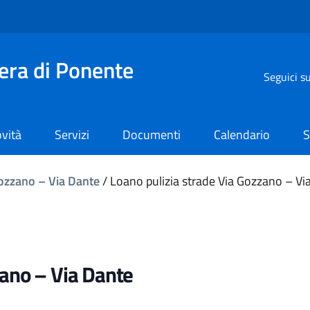
iera di Ponente
Seguici s
vità
Servizi
Documenti
Calendario
S
Gozzano – Via Dante
/
Loano pulizia strade Via Gozzano – Vi
zano – Via Dante