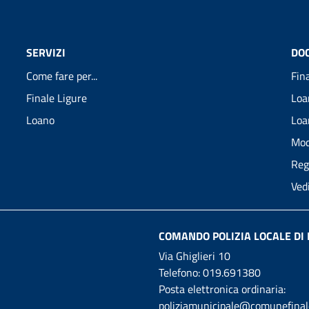
SERVIZI
DO
Come fare per...
Fin
Finale Ligure
Loa
Loano
Loa
Mod
Reg
Ved
COMANDO POLIZIA LOCALE DI 
Via Ghiglieri 10
Telefono:
019.691380
Posta elettronica ordinaria:
poliziamunicipale@comunefinale