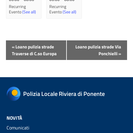
Recurring
Recurring
Evento
(See all)
Evento
(See all)
Evento
«
Loano pulizia strade
Loano pulizia strade Via
Navigazione
Traverse di C.so Europa
Ponchielli
»
Polizia Locale Riviera di Ponente
NOVITÀ
Comunicati