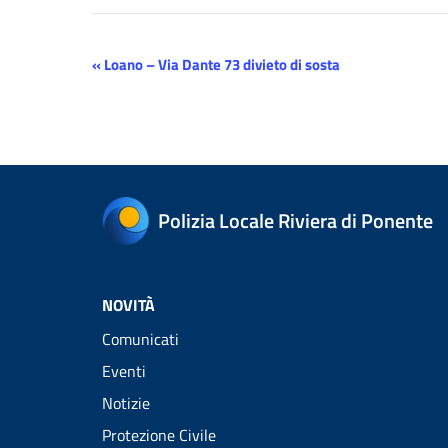
Evento
«
Loano – Via Dante 73 divieto di sosta
Navigazione
Polizia Locale Riviera di Ponente
NOVITÀ
Comunicati
Eventi
Notizie
Protezione Civile