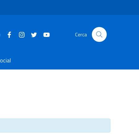
u
Cerca
ocial