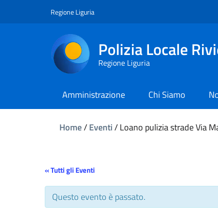
Regione Liguria
Polizia Locale Riv
Regione Liguria
Amministrazione
Chi Siamo
No
Home
/
Eventi
/
Loano pulizia strade Via M
« Tutti gli Eventi
Questo evento è passato.