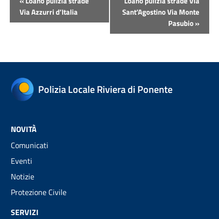
«
Loano pulizia strade
Loano pulizia strade Via
Navigazione
Via Azzurri d’Italia
Sant’Agostino Via Monte
Pasubio
»
Polizia Locale Riviera di Ponente
NOVITÀ
Comunicati
Eventi
Notizie
Protezione Civile
SERVIZI