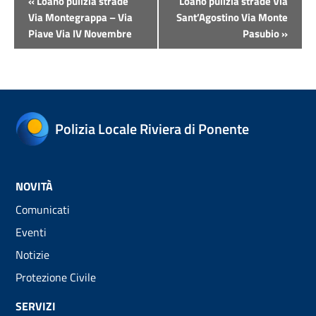
«
Loano pulizia strade
Loano pulizia strade Via
Navigazione
Via Montegrappa – Via
Sant’Agostino Via Monte
Piave Via IV Novembre
Pasubio
»
Polizia Locale Riviera di Ponente
NOVITÀ
Comunicati
Eventi
Notizie
Protezione Civile
SERVIZI