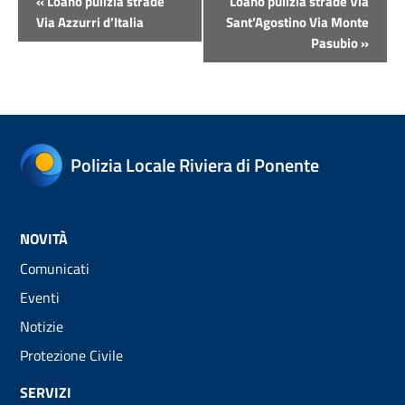
«
Loano pulizia strade
Loano pulizia strade Via
Navigazione
Via Azzurri d’Italia
Sant’Agostino Via Monte
Pasubio
»
Polizia Locale Riviera di Ponente
NOVITÀ
Comunicati
Eventi
Notizie
Protezione Civile
SERVIZI