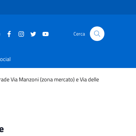
u
Cerca
ocial
trade Via Manzoni (zona mercato) e Via delle
e