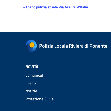
Evento
«
Loano pulizia strade Via Azzurri d’Italia
Navigazione
Polizia Locale Riviera di Ponente
NOVITÀ
Comunicati
Eventi
Notizie
Protezione Civile