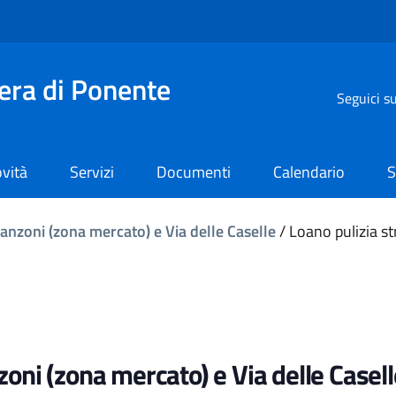
iera di Ponente
Seguici s
vità
Servizi
Documenti
Calendario
S
anzoni (zona mercato) e Via delle Caselle
/
Loano pulizia s
oni (zona mercato) e Via delle Casell