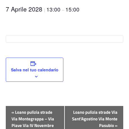
7 Aprile 2028
13:00
15:00
|
–
Salva nel tuo calendario
Evento
«
Loano pulizia strade
Loano pulizia strade Via
Navigazione
Via Montegrappa – Via
Sant’Agostino Via Monte
Piave Via IV Novembre
Pasubio
»