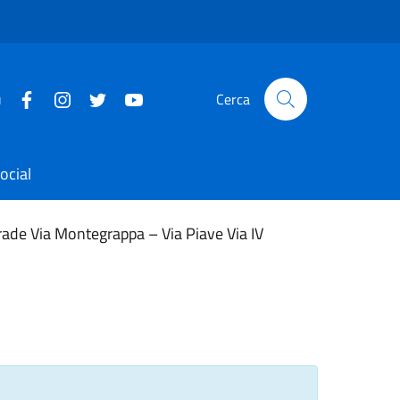
u
Cerca
ocial
rade Via Montegrappa – Via Piave Via IV