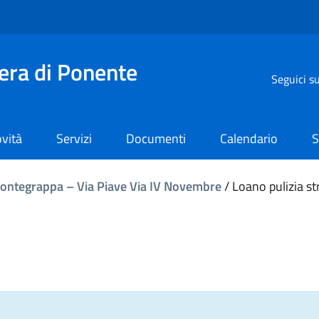
iera di Ponente
Seguici s
vità
Servizi
Documenti
Calendario
S
Montegrappa – Via Piave Via IV Novembre
/
Loano pulizia st