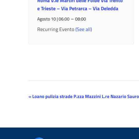
Roma V.le Martiri delle Foibe Via Trento
e Trieste – Via Petrarca – Via Deledda
–
Agosto 10 | 06:00
08:00
Recurring Evento
(See all)
Evento
«
Loano pulizia strade P.zza Mazzini L.re Nazario Sauro
Navigazione