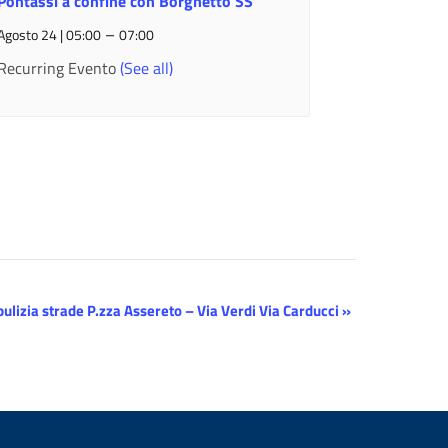
Pontassi a confine con Borghetto SS
–
Agosto 24 | 05:00
07:00
Recurring Evento
(See all)
ulizia strade P.zza Assereto – Via Verdi Via Carducci
»