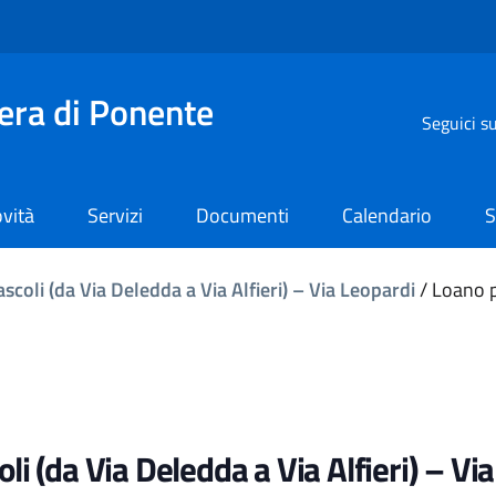
iera di Ponente
Seguici s
vità
Servizi
Documenti
Calendario
S
scoli (da Via Deledda a Via Alfieri) – Via Leopardi
/
Loano p
li (da Via Deledda a Via Alfieri) – Vi