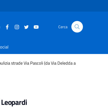
u
Cerca
ocial
ulizia strade Via Pascoli (da Via Deledda a
a Leopardi