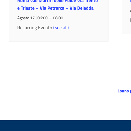
Roma V.le Martiri delle Foibe Via Trento
e Trieste – Via Petrarca – Via Deledda
–
Agosto 17 | 06:00
08:00
Recurring Evento
(See all)
Loano p