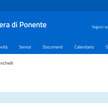
iera di Ponente
Seguici s
vità
Servizi
Documenti
Calendario
S
nchielli