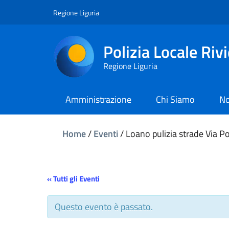
Regione Liguria
Polizia Locale Riv
Regione Liguria
Amministrazione
Chi Siamo
No
Home
/
Eventi
/
Loano pulizia strade Via Po
« Tutti gli Eventi
Questo evento è passato.