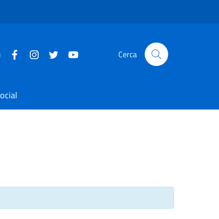
u
Cerca
ocial