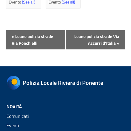
Evento
(See all)
Evento
(See all)
Evento
«
Loano pulizia strade
Loano pulizia strade Via
Navigazione
Via Ponchielli
Azzurri d’Italia
»
Polizia Locale Riviera di Ponente
NOVITÀ
Comunicati
Eventi