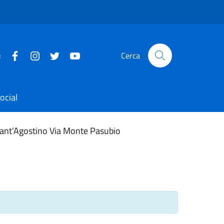
u
Cerca
ocial
 Sant’Agostino Via Monte Pasubio