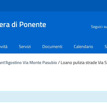
iera di Ponente
Seguici s
vità
Servizi
Documenti
Calendario
S
Sant’Agostino Via Monte Pasubio
/
Loano pulizia strade Via