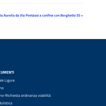
ia Aurelia da Via Pontassi a confine con Borghetto SS
»
CUMENTI
ale Ligure
no
no-Richiesta ordinanza viabilità
ulistica