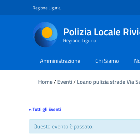
Regione Liguria
Polizia Locale Riv
Regione Liguria
Amministrazione
Chi Siamo
No
Home
/
Eventi
/
Loano pulizia strade Via 
« Tutti gli Eventi
Questo evento è passato.