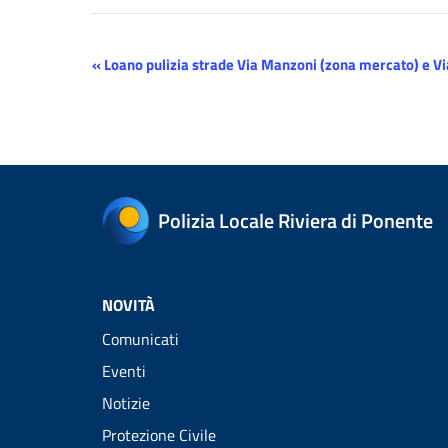
Evento
«
Loano pulizia strade Via Manzoni (zona mercato) e Via
Navigazione
Polizia Locale Riviera di Ponente
NOVITÀ
Comunicati
Eventi
Notizie
Protezione Civile