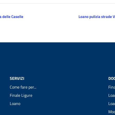
 delle Caselle
Loano pulizia strade V
SERVIZI
DO
Come fare per...
Fin
Finale Ligure
Loa
Loano
Loa
Mod