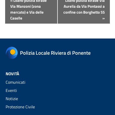
«
Loano pulizia strade
Loano pulizia strade Via
Navigazione
Via Manzoni (zona
Aurelia da Via Pontassi a
mercato) e Via delle
confine con Borghetto SS
Caselle
»
Polizia Locale Riviera di Ponente
NOVITÀ
Comunicati
Eventi
Notizie
Protezione Civile