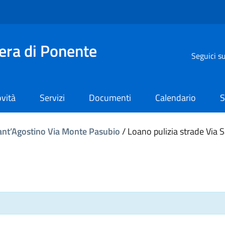
iera di Ponente
Seguici s
vità
Servizi
Documenti
Calendario
S
Sant’Agostino Via Monte Pasubio
/
Loano pulizia strade Via