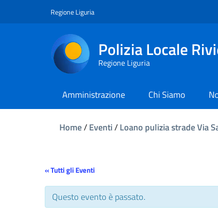
Regione Liguria
Polizia Locale Riv
Regione Liguria
Amministrazione
Chi Siamo
No
Home
/
Eventi
/
Loano pulizia strade Via 
« Tutti gli Eventi
Questo evento è passato.