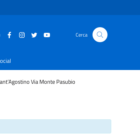
u
Cerca
ocial
 Sant’Agostino Via Monte Pasubio