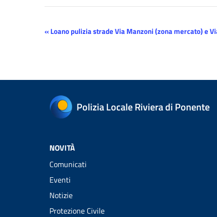
Evento
«
Loano pulizia strade Via Manzoni (zona mercato) e Via
Navigazione
Polizia Locale Riviera di Ponente
NOVITÀ
Comunicati
Eventi
Notizie
Protezione Civile