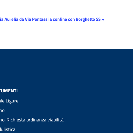
ia Aurelia da Via Pontassi a confine con Borghetto SS
»
CUMENTI
ale Ligure
no
no-Richiesta ordinanza viabilità
ulistica