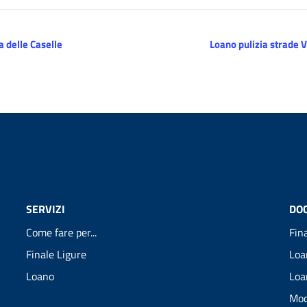
 delle Caselle
Loano pulizia strade V
SERVIZI
DO
Come fare per...
Fin
Finale Ligure
Loa
Loano
Loa
Mod