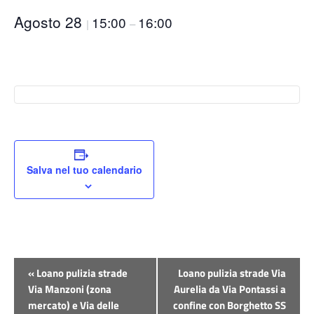
Agosto 28
15:00
16:00
|
–
Salva nel tuo calendario
Evento
«
Loano pulizia strade
Loano pulizia strade Via
Navigazione
Via Manzoni (zona
Aurelia da Via Pontassi a
mercato) e Via delle
confine con Borghetto SS