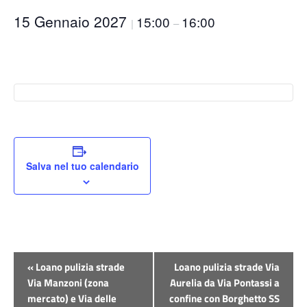
15 Gennaio 2027
15:00
16:00
|
–
Salva nel tuo calendario
Evento
«
Loano pulizia strade
Loano pulizia strade Via
Navigazione
Via Manzoni (zona
Aurelia da Via Pontassi a
mercato) e Via delle
confine con Borghetto SS