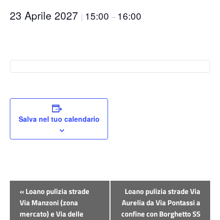
23 Aprile 2027
15:00
16:00
|
–
Salva nel tuo calendario
Evento
«
Loano pulizia strade
Loano pulizia strade Via
Navigazione
Via Manzoni (zona
Aurelia da Via Pontassi a
mercato) e Via delle
confine con Borghetto SS