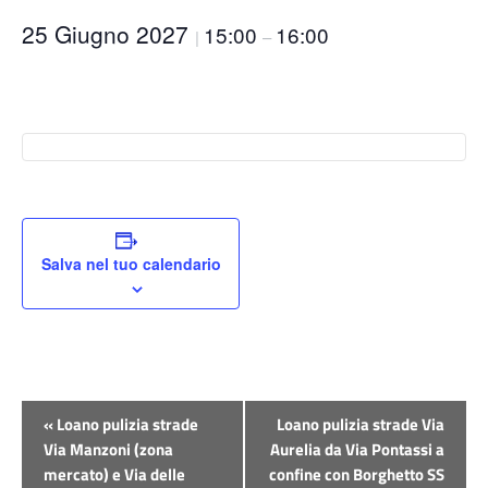
25 Giugno 2027
15:00
16:00
|
–
Salva nel tuo calendario
Evento
«
Loano pulizia strade
Loano pulizia strade Via
Navigazione
Via Manzoni (zona
Aurelia da Via Pontassi a
mercato) e Via delle
confine con Borghetto SS