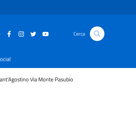
u
Cerca
ocial
 Sant’Agostino Via Monte Pasubio