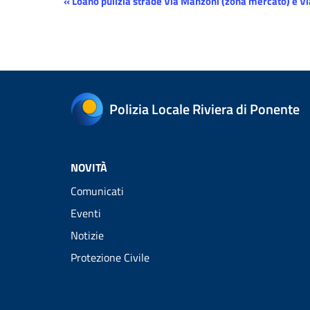
Evento
«
Loano pulizia strade Via Manzoni (zona mercato) e Via
Navigazione
Polizia Locale Riviera di Ponente
NOVITÀ
Comunicati
Eventi
Notizie
Protezione Civile