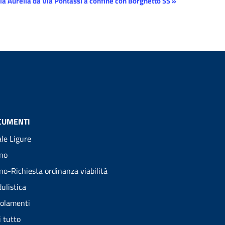
ia Aurelia da Via Pontassi a confine con Borghetto SS
»
CUMENTI
ale Ligure
no
no-Richiesta ordinanza viabilità
ulistica
olamenti
i tutto