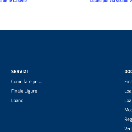
 delle Caselle
Loano pulizia strade V
SERVIZI
DO
Come fare per...
Fin
Finale Ligure
Loa
Loano
Loa
Mod
Reg
Ved