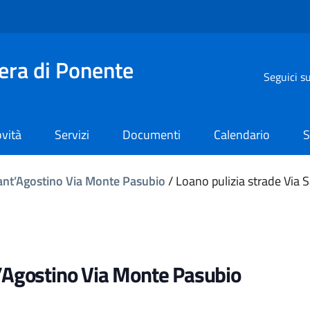
iera di Ponente
Seguici s
vità
Servizi
Documenti
Calendario
S
Sant’Agostino Via Monte Pasubio
/
Loano pulizia strade Via
t’Agostino Via Monte Pasubio