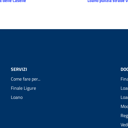
 delle Caselle
Loano pulizia strade V
SERVIZI
DO
Come fare per...
Fin
Finale Ligure
Loa
Loano
Loa
Mod
Reg
Ved