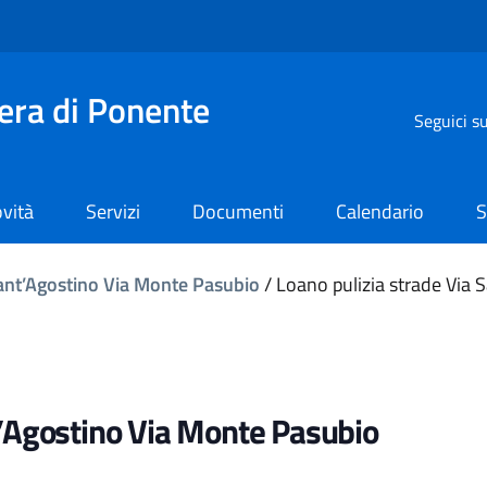
iera di Ponente
Seguici s
vità
Servizi
Documenti
Calendario
S
Sant’Agostino Via Monte Pasubio
/
Loano pulizia strade Via
t’Agostino Via Monte Pasubio