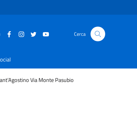
u
Cerca
ocial
 Sant’Agostino Via Monte Pasubio