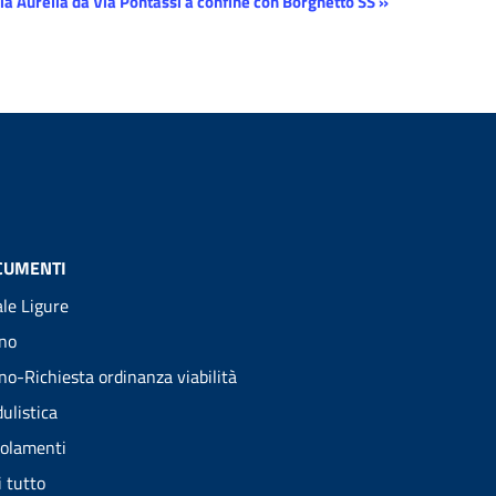
ia Aurelia da Via Pontassi a confine con Borghetto SS
»
CUMENTI
ale Ligure
no
no-Richiesta ordinanza viabilità
ulistica
olamenti
i tutto