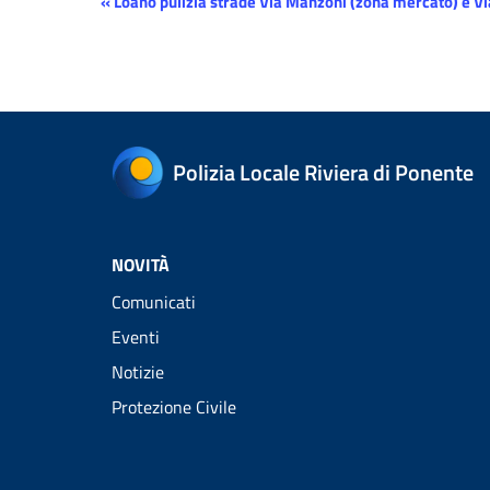
Evento
«
Loano pulizia strade Via Manzoni (zona mercato) e Via
Navigazione
Polizia Locale Riviera di Ponente
NOVITÀ
Comunicati
Eventi
Notizie
Protezione Civile